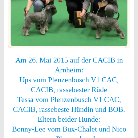
Am 26. Mai 2015 auf der CACIB in
Arnheim:
Ups vom Plenzenbusch V1 CAC,
CACIB, rassebester Rüde
Tessa vom Plenzenbusch V1 CAC,
CACIB, rassebeste Hündin und BOB.
Eltern beider Hunde:
Bonny-Lee vom Bux-Chalet und Nico