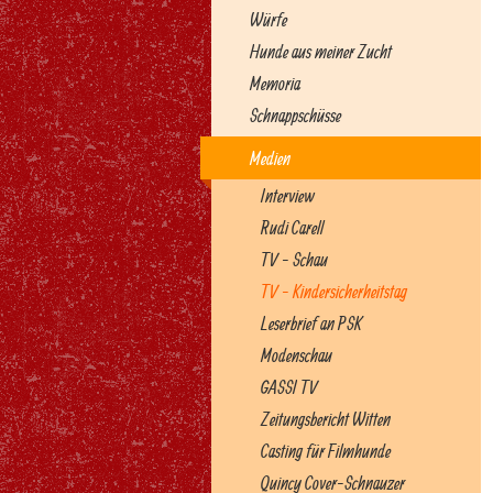
Würfe
Hunde aus meiner Zucht
Memoria
Schnappschüsse
Medien
Interview
Rudi Carell
TV - Schau
TV - Kindersicherheitstag
Leserbrief an PSK
Modenschau
GASSI TV
Zeitungsbericht Witten
Casting für Filmhunde
Quincy Cover-Schnauzer