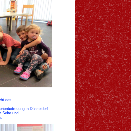
eht das!
rienbetreuung in Düsseldorf
n Seite und
i.